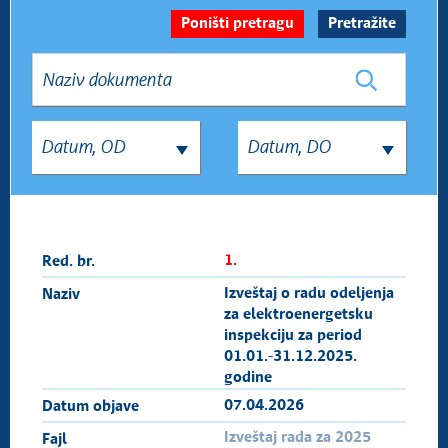
Podzakonska akta
Prava i obaveze privrednih subjekata u
redovnom inspekcijskom nadzoru
Kodeks ponašanja i etike inspektora
Sva dokumenta
1.
Izveštaj o radu odeljenja
za elektroenergetsku
inspekciju za period
01.01.-31.12.2025.
godine
07.04.2026
Izveštaj rada za 2025