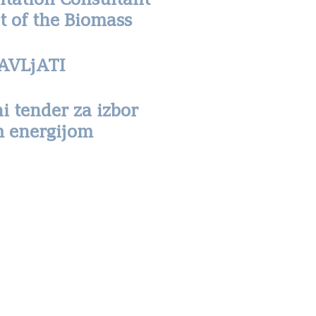
ntation Consultant
t of the Biomass
AVLjATI
i tender za izbor
m energijom