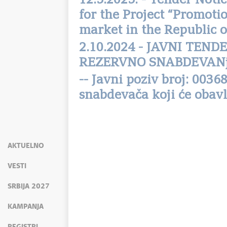
12.5.2025. - Tender Noti
for the Project “Promot
market in the Republic 
2.10.2024 - JAVNI TEN
REZERVNO SNABDEVAN
-- Javni poziv broj: 003
snabdevača koji će obav
AKTUELNO
VESTI
SRBIJA 2027
KAMPANJA