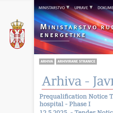
MINISTARSTVO
UPRAVE
DOKUME
M
INISTARSTVO RU
ENERGETIKE
ARHIVA
ARHIVIRANE STRANICE
Arhiva - Jav
Prequalification Notice
hospital - Phase I