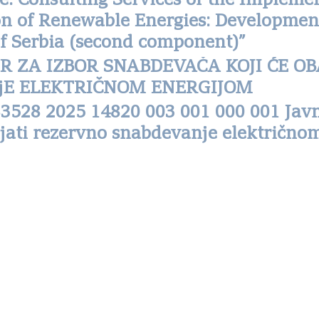
ce: Consulting Services of the Impleme
ion of Renewable Energies: Developmen
of Serbia (second component)”
DER ZA IZBOR SNABDEVAČA KOJI ĆE OB
jE ELEKTRIČNOM ENERGIJOM
683528 2025 14820 003 001 000 001 Javn
ljati rezervno snabdevanje električno