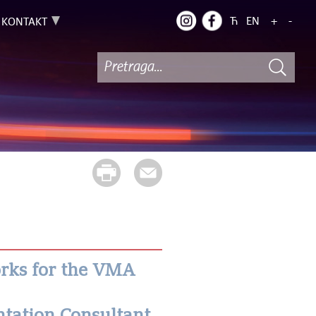
Ћ
EN
+
-
KONTAKT
orks for the VMA