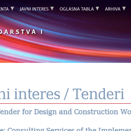
NTA
JAVNI INTERES
OGLASNA TABLA
ARHIVA
DARSTVA I
ni interes / Tenderi
 Tender for Design and Construction W