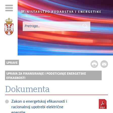
M
INISTARSTVO RUDARSTVA I
ENERGETIKE
UPRAVE
UPRAVA ZA FINANSIRANJE I PODSTICANJE ENERGETSKE
EFIKASNOSTI
Dokumenta
Zakon o energetskoj efikasnosti i
racionalnoj upotrebi električne
energije