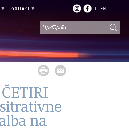
L
EN
+
-
КОНТАКТ
 ČETIRI
itrativne
žalba na