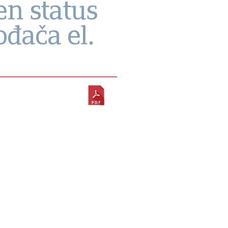
n status
đača el.