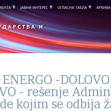
МЕНТА
ЈАВНИ ИНТЕРЕС
ОГЛАСНА ТАБЛА
АРХИВА
УДАРСТВА И
 - ENERGO -DOLOVO
 - rešenje Admins
de kojim se odbija 