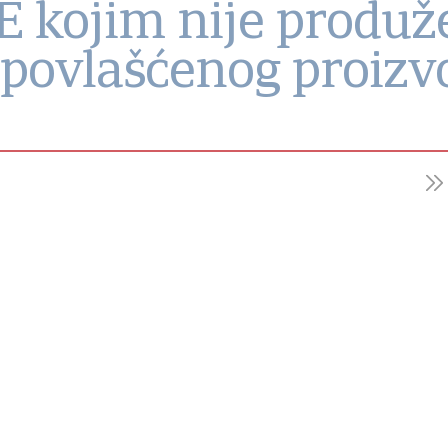
 kojim nije produže
povlašćenog proizvo