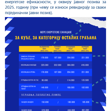
енергетске ефикасности, у оквиру јавног позива за
2025. годину (при чему се износи ревидирају за сваки
појединачни јавни позив).