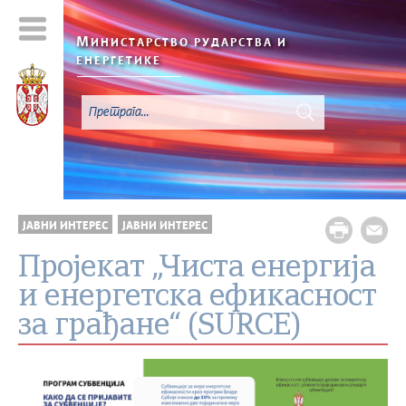
М
ИНИСТАРСТВО РУДАРСТВА И
ЕНЕРГЕТИКЕ
ЈАВНИ ИНТЕРЕС
ЈАВНИ ИНТЕРЕС
Пројекат „Чиста енергија
и енергетска ефикасност
за грађане“ (SURCE)