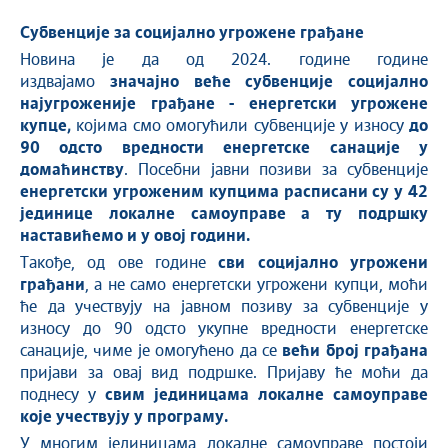
Субвенције за социјално угрожене грађане
Новина је да од 2024. године године
издвајамо
значајно веће субвенције социјално
најугроженије грађане -
енергетски угрожене
купце
,
којима смо омогућили субвенције у износу
до
90 одсто вредности енергетске санације
у
домаћинству
. Посебни јавни позиви за субвенције
енергетски угрожени
м
куп
цима расписани су у 42
јединице локалне самоуправе а ту подршку
наставићемо и у овој години.
Такође, од ове године
сви социјално угрожени
грађани
, а не само енергетски угрожени купци, моћи
ће да учествују на јавном позиву за субвенције у
износу до 90 одсто укупне вредности енергетске
санације, чиме је омогућено да се
већи број грађана
пријави за овај вид подршке. Пријаву ће моћи да
поднесу у
свим јединицама локалне самоуправе
које учествују у програму.
У многим јединицама локалне самоуправе постоји