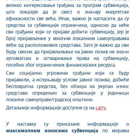
велико интересовање грађана за програм субвенција,
што показује да је свест о значају енергетске
ефикасности све већа. Ипак, важно је нагласити да су
средства за субвенције ограничена, односно да неће
сви грађани који се пријаве добити субвенцију, јер је
број пријављених у многим локалним самоуправама
већи од расположивих средстава. Зато је важно да сви
буду свесни да пријављивање на јавни позив не значи
аутоматски и остваривање права на субвенцију,
посебно због ограничених финансијских ресурса.
Сви социјално угрожени грађани који се буду
пријавили, a испуњавају услове јавног позива, добиће
бесповратна средства, без обзира на укупан износ
средстава опредељен за субвенције у јединици
локалне самоуправе/градској општини.
Детаљније информације доступне су на
сајту
.
У наставку су приказане информације о
максималним износима субвенција
по мерама