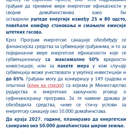
грађане да примене мере енергетске ефикасности у
својим домаћинствима како би
остварили
уштеде
енергије између 25 и 80 одсто,
повећали комфор становања и смањили емисије
штетних гасова.
Кроз Програм енергетске санације обезбеђују се
финансијска средства за субвенције грађанима, и то за
појединачне мере енергетске ефикасности које се
субвенционишу
са максимално
50%
вредности
инвестиције, или за
пакете мера
у ком случају
субвенција може учествовати у укупној инвестицији и
до 65%
. Грађани могу да конкуришу у 149 градова и
општина (
клик ка списку
) са којима је Министарство
рударства и енергетике закључило уговор о
суфинансирању програма. За те намене држава је
обезбедила средства, чиме се стичу услови за
енергетску санацију око 10.000 домаћинстава.
До краја 2027. године, планирамо да
енергетски
санирамо око 50.000 домаћинстава широм земље.