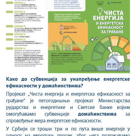
Како до субвенција за унапређење енергетске
ефикасности у домаћинствима?
Пројекат „Чиста енергија и енергетска ефикасност за
грађане“ је петогодишњи пројекат Министарства
рударства и енергетике и Светске банке којим
омогућавамо субвенције
домаћинствима
за
спровођење мера енергетске ефикасности.
У Србији се троши три и по пута више енергије у
односу на европски просек, због чега подржавамо