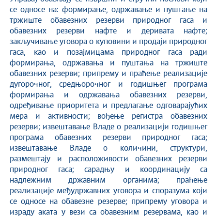
се односе на: формирање, одржавање и пуштање на
тржиште обавезних резерви природног гаса и
обавезних резерви нафте и деривата нафте;
закључивање уговора о куповини и продаји природног
гаса, као и позајмицама природног гаса ради
формирања, одржавања и пуштања на тржиште
обавезних резерви; припрему и праћење реализације
дугорочног, средњорочног и годишњег програма
формирања и одржавања обавезних резерви,
одређивање приоритета и предлагање одговарајућих
мера и активности; вођење регистра обавезних
резерви; извештавање Владе о реализацији годишњег
програма обавезних резерви природног гаса;
извештавање Владе о количини, структури,
размештају и расположивости обавезних резерви
природног гаса; сарадњу и координацију са
надлежним државним органима; праћење
реализације међудржавних уговора и споразума који
се односе на обавезне резерве; припрему уговора и
израду аката у вези са обавезним резервама, као и