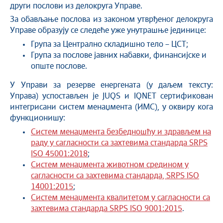
други послови из делокруга Управе.
За обављање послова из законом утврђеног делокруга
Управе образују се следеће уже унутрашње јединице:
Група за Централно складишно тело – ЦСТ;
Група за послове јавних набавки, финансијске и
опште послове.
У Управи за резерве енергената (у даљем тексту:
Управа) успостављен је JUQS и IQNET сертификован
интегрисани систем менаџмента (ИМС), у оквиру кога
функционишу:
Систем менаџмента безбедношћу и здрављем на
раду у сагласности са захтевима стандарда SRPS
ISO 45001:2018
;
Систем менаџмента животном средином у
сагласности са захтевима стандарда, SRPS ISO
14001:2015
;
Систем менаџмента квалитетом у сагласности са
захтевима стандарда SRPS ISO 9001:2015
.