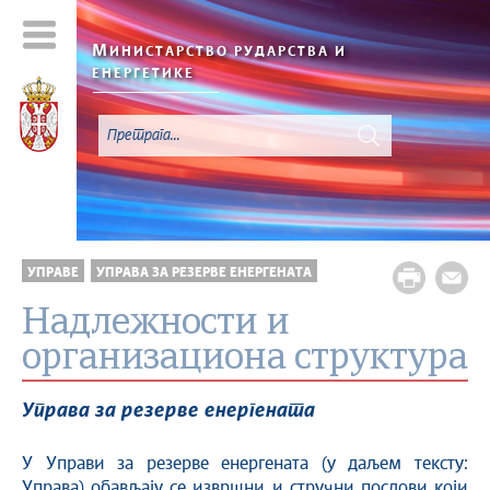
М
ИНИСТАРСТВО РУДАРСТВА И
ЕНЕРГЕТИКЕ
УПРАВЕ
УПРАВА ЗА РЕЗЕРВЕ ЕНЕРГЕНАТА
Надлежности и
организациона структура
Управа за резерве енергената
У Управи за резерве енергената (у даљем тексту:
Управа) обављају се извршни и стручни послови који