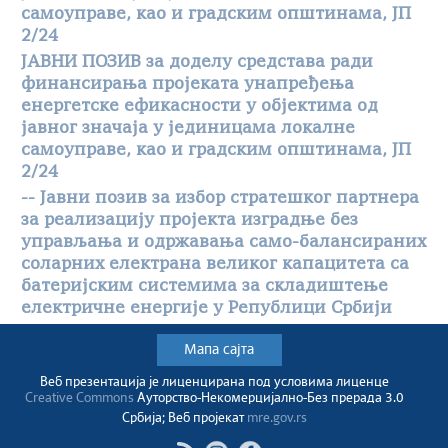
самоуправе, као и градским општинама, ЈП
2/24
ЈАВНИ ПОЗИВ за доделу средстава ради
финансирања пројеката унапређења
енергетске ефикасности у објектима од
јавног значаја у јединицама локалне
самоуправе, као и градским општинама, ЈП
2/24
-- Јавни позив за избор стратешког партнера
за реализацију пројекта изградње без
управљања и одржавања само-балансираних
соларних електрана великог капацитета са
батеријским системима за складиштење
електричне енергије у Републици Србији
Мапа сајта
Веб презентација jе лиценциранa под условима лиценце
Creative Commons
Ауторство-Некомерцијално-Без прерада 3.0
Србија; Веб пројекат
mre.gov.rs