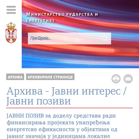
М
ИНИСТАРСТВО РУДАРСТВА И
ЕНЕРГЕТИКЕ
АРХИВА
АРХИВИРАНЕ СТРАНИЦЕ
Архива - Јавни интерес /
Јавни позиви
ЈАВНИ ПОЗИВ за доделу средстава ради
финансирања пројеката унапређења
енергетске ефикасности у објектима од
јавног значаја у јединицама локалне