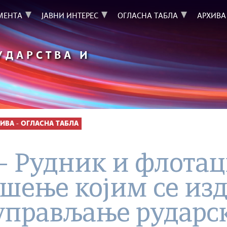
МЕНТА
ЈАВНИ ИНТЕРЕС
ОГЛАСНА ТАБЛА
АРХИВА
УДАРСТВА И
ИВА - ОГЛАСНА ТАБЛА
 – Рудник и флотац
ешење којим се изд
 управљање рудар