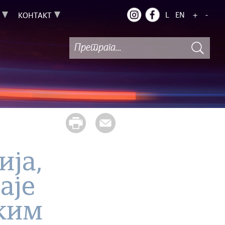
L
EN
+
-
КОНТАКТ
ија,
аје
ским