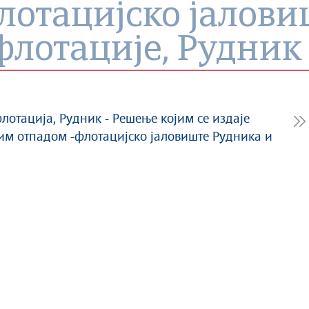
лотацијско јалови
флотације, Рудник
флотација, Рудник - Решење којим се издаје
им отпадом -флотацијско јаловиште Рудника и