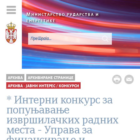
М
ИНИСТАРСТВО РУДАРСТВА И
ЕНЕРГЕТИКЕ
АРХИВА
АРХИВИРАНЕ СТРАНИЦЕ
АРХИВА - ЈАВНИ ИНТЕРЕС / КОНКУРСИ
* Интерни конкурс за
попуњавање
извршилачких радних
места - Управa за