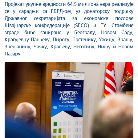
Пројекат укупне вредности 64,5 милиона евра реализује
се у сарадњи са ЕБРД-ом, уз донаторску подршку
Државног секретаријата за економске послове
Швајцарске конфедерације (SECO) и ЕУ. Стамбене
зграде биће саниране у Београду, Новом Саду,
Крагујевцу Панчеву, Пироту, Трстенику, Ужицу, Врању,
Зрењанину, Чачку, Краљеву, Неготину, Нишу и Новом
Пазару.