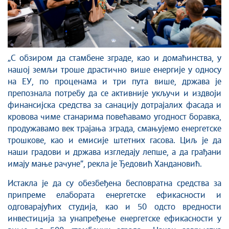
„С обзиром да стамбене зграде, као и домаћинства, у
нашој земљи троше драстично више енергије у односу
на ЕУ, по проценама и три пута више, држава је
препознала потребу да се активније укључи и издвоји
финансијска средства за санацију дотрајалих фасада и
кровова чиме станарима повећавамо угодност боравка,
продужавамо век трајања зграда, смањујемо енергетске
трошкове, као и емисије штетних гасова. Циљ је да
наши градови и држава изгледају лепше, а да грађани
имају мање рачуне”, рекла је Ђедовић Хандановић.
Истакла је да су обезбеђена бесповратна средства за
припреме елабората енергетске ефикасности и
одговарајућих студија, као и 50 одсто вредности
инвестиција за унапређење енергетске ефикасности у