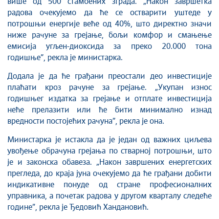
више од 500 стамбених зграда. „Након завршетка
радова очекујемо да ће се остварити уштеде у
потрошњи енергије веће од 40%, што директно значи
ниже рачуне за грејање, бољи комфор и смањење
емисија угљен-диоксида за преко 20.000 тона
годишње”, рекла је министарка.
Додала је да ће грађани преостали део инвестиције
плаћати кроз рачуне за грејање. „Укупан износ
годишњег издатка за грејање и отплате инвестиција
неће прелазити или ће бити минимално изнад
вредности постојећих рачуна”, рекла је она.
Министарка је истакла да је један од важних циљева
увођење обрачуна грејања по стварној потрошњи, што
је и законска обавеза. „Након завршених енергетских
прегледа, до краја јуна очекујемо да ће грађани добити
индикативне понуде од стране професионалних
управника, а почетак радова у другом кварталу следеће
године”, рекла је Ђедовић Хандановић.