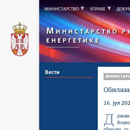
МИНИСТАРСТВО
УПРАВЕ
ДОКУ
М
ИНИСТАРСТВО Р
ЕНЕРГЕТИКЕ
Вести
МИНИСТАР
Обилаза
16. јул 20
Државна секретарка у Министарству рударства и енергетике Соња
Влахо
обишли су 