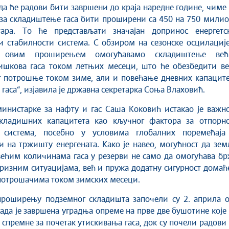
да ће радови бити завршени до краја наредне године, чиме
за складиштење гаса бити проширени са 450 на 750 милио
ара. То ће представљати значајан допринос енергетск
и стабилности система. С обзиром на сезонске осцилациј
 овим проширењем омогућавамо складиштење већ
ишкова гаса током летњих месеци, што ће обезбедити ве
т потрошње током зиме, али и повећање дневних капаците
гаса“, изјавила је државна секретарка Соња Влаховић.
инистарке за нафту и гас Саша Коковић истакао је важно
кладишних капацитета као кључног фактора за отпорно
г система, посебно у условима глобалних поремећаја
и на тржишту енергената. Како је навео, могућност да зе
ећим количинама гаса у резерви не само да омогућава бр
кризним ситуацијама, већ и пружа додатну сигурност дома
потрошачима током зимских месеци.
проширењу подземног складишта започели су 2. априла о
сада је завршена уградња опреме на прве две бушотине које
 спремне за почетак утискивања гаса, док су почели радови