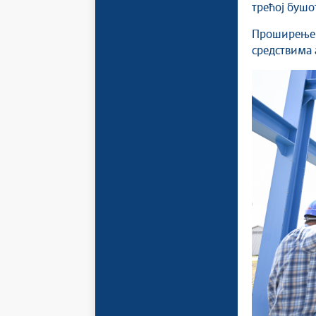
трећој бушо
Проширење 
средствима 