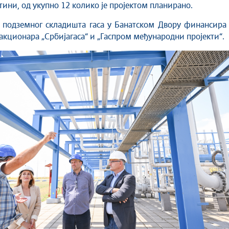
тини, од укупно 12 колико је пројектом планирано.
подземног складишта гаса у Банатском Двору финансира 
акционара „Србијагаса“ и „Гаспром међународни пројекти“.