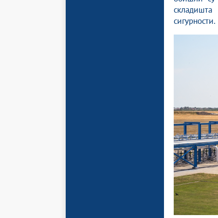
складишта 
сигурности.