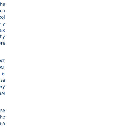
 ће
на
ој
е у
их
ћу
та
ст
ст
 и
мља
жу
ћем
ве
 ће
 на