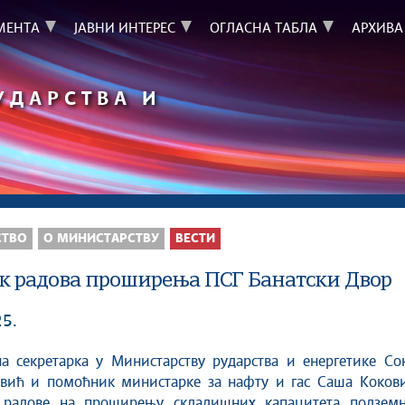
МЕНТА
ЈАВНИ ИНТЕРЕС
ОГЛАСНА ТАБЛА
АРХИВА
УДАРСТВА И
СТВО
О МИНИСТАРСТВУ
ВЕСТИ
к радова проширења ПСГ Банатски Двор
25.
вић и помоћник министарке за нафту и гас Саша Кокови
радове на проширењу складишних капацитета подземн