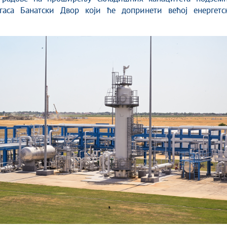
гаса Банатски Двор који ће допринети већој енергетск