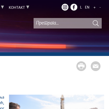
L
EN
+
-
КОНТАКТ
ћ,
ог