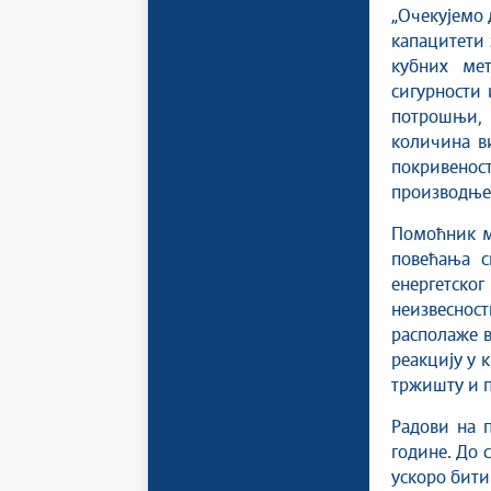
„Очекујемо 
капацитети 
кубних мет
сигурности 
потрошњи,
количина в
покривенос
производње 
Помоћник м
повећања с
енергетско
неизвесност
располаже в
реакцију у 
тржишту и 
Радови на 
године. До 
ускоро бити