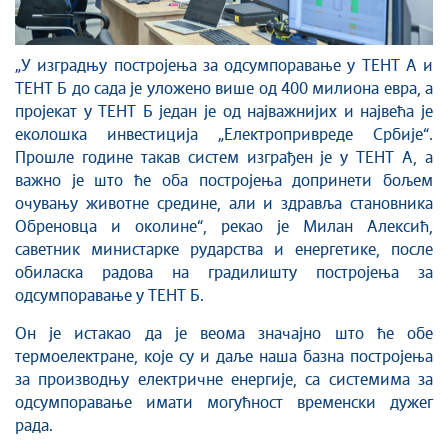
„У изградњу постројења за одсумпоравање у ТЕНТ А и
ТЕНТ Б до сада је уложено више од 400 милиона евра, а
пројекат у ТЕНТ Б један је од најважнијих и највећа је
еколошка инвестиција „Електропривреде Србије“.
Прошле године такав систем изграђен је у ТЕНТ А, а
важно је што ће оба постројења допринети бољем
очувању животне средине, али и здравља становника
Обреновца и околине“, рекао је Милан Алексић,
саветник министарке рударства и енергетике, после
обиласка радова на градилишту постројења за
одсумпоравање у ТЕНТ Б.
Он је истакао да је веома значајно што ће обе
термоелектране, које су и даље наша базна постројења
за производњу електричне енергије, са системима за
одсумпоравање имати могућност временски дужег
рада.