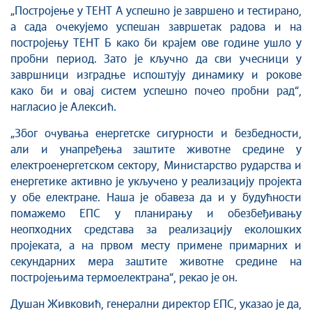
„Постројење у ТЕНТ А успешно је завршено и тестирано,
а сада очекујемо успешан завршетак радова и на
постројењу ТЕНТ Б како би крајем ове године ушло у
пробни период. Зато је кључно да сви учесници у
завршници изградње испоштују динамику и рокове
како би и овај систем успешно почео пробни рад“,
нагласио је Алексић.
„Због очувања енергетске сигурности и безбедности,
али и унапређења заштите животне средине у
електроенергетском сектору, Министарство рударства и
енергетике активно је укључено у реализацију пројекта
у обе електране. Наша је обавеза да и у будућности
помажемо ЕПС у планирању и обезбеђивању
неопходних средстава за реализацију еколошких
пројеката, а на првом месту примене примарних и
секундарних мера заштите животне средине на
постројењима термоелектрана“, рекао је он.
Душан Живковић, генерални директор ЕПС, указао је да,