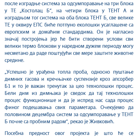
после изградње система за одсумпоравање на три блока
у ТЕ „Костолац Б“, на четири блока у ТЕНТ А и
изградњом тог система на оба блока ТЕНТ Б, све велике
ТЕ у оквиру ЕПС биће потпуно еколошки усаглашене са
европским и домаћим стандардима. Он је нагласио
значај постројења јер ће бити створени услови сви
велики термо блокови у наредном дужем периоду могу
несметано да раде поштујући све мере заштите животне
средине.
„Успешно је урађена топла проба, односно пуштање
димних гасова и кречњачке суспензије кроз апсорбер
Б1 и то је важан тренутак за цео технолошки процес.
Бели дим из димњака је сведок да тај технолошки
процес функционише и да је испред нас сада процес
финог подешавања свих параметара. Очекујемо да
половином децембра систем за одсумпоравање у ТЕНТ
Б почне са пробним радом“, рекао је Живковић.
Посебна предност овог пројекта је што ће се