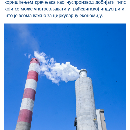
коришћењем кречњака као нуспроизвод добијати гипс
који се може употребљавати у грађевинској индустрији,
што је веома важно за циркуларну економију.