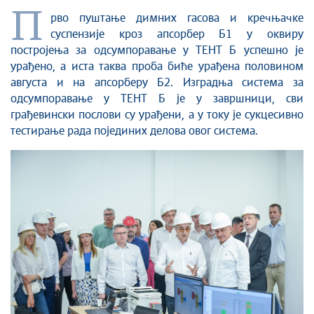
П
рво пуштање димних гасова и кречњачке
суспензије кроз апсорбер Б1 у оквиру
постројења за одсумпоравање у ТЕНТ Б успешно је
урађено, а иста таква проба биће урађена половином
августа и на апсорберу Б2. Изградња система за
одсумпоравање у ТЕНТ Б је у завршници, сви
грађевински послови су урађени, а у току је сукцесивно
тестирање рада појединих делова овог система.