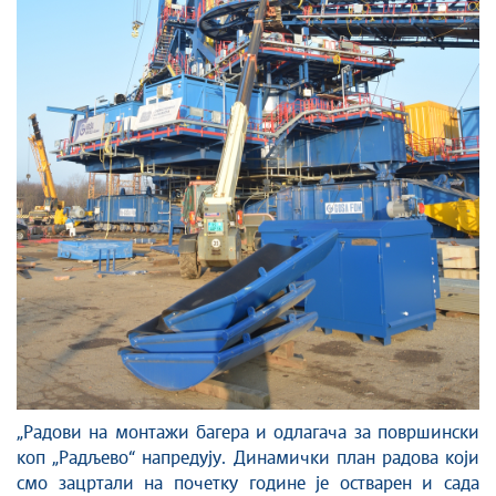
„Радови на монтажи багера и одлагача за површински
коп „Радљево“ напредују. Динамички план радова који
смо зацртали на почетку године је остварен и сада