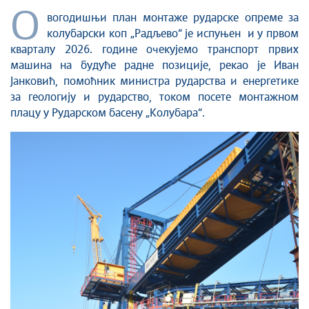
О
вогодишњи план монтаже рударске опреме за
колубарски коп „Радљево“ је испуњен и у првом
кварталу 2026. године очекујемо транспорт првих
машина на будуће радне позиције, рекао је Иван
Јанковић, помоћник министра рударства и енергетике
за геологију и рударство, током посете монтажном
плацу у Рударском басену „Колубара“.