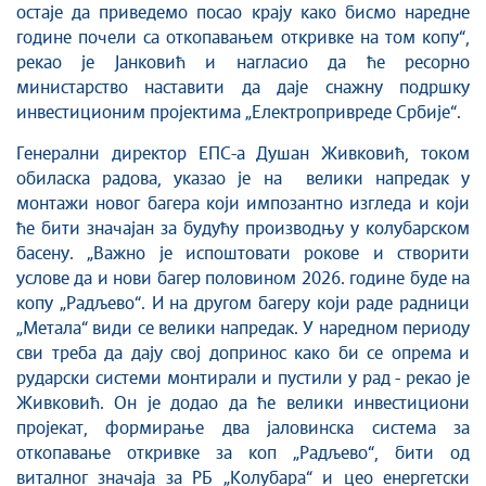
остаје да приведемо посао крају како бисмо наредне
године почели са откопавањем откривке на том копу“,
рекао је Јанковић и нагласио да ће ресорно
министарство наставити да даје снажну подршку
инвестиционим пројектима „Електропривреде Србије“.
Генерални директор ЕПС-а Душан Живковић, током
обиласка радова, указао је на велики напредак у
монтажи новог багера који импозантно изгледа и који
ће бити значајан за будућу производњу у колубарском
басену. „Важно је испоштовати рокове и створити
услове да и нови багер половином 2026. године буде на
копу „Радљево“. И на другом багеру који раде радници
„Метала“ види се велики напредак. У наредном периоду
сви треба да дају свој допринос како би се опрема и
рударски системи монтирали и пустили у рад - рекао је
Живковић. Он је додао да ће велики инвестициони
пројекат, формирање два јаловинска система за
откопавање откривке за коп „Радљево“, бити од
виталног значаја за РБ „Колубара“ и цео енергетски