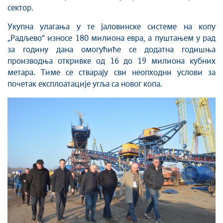
сектор.
Укупна улагања у те јаловинске системе на копу
„Радљево“ износе 180 милиона евра, а пуштањем у рад
за годину дана омогућиће се додатна годишња
производња откривке од 16 до 19 милиона кубних
метара. Тиме се стварају сви неопходни услови за
почетак експлоатације угља са новог копа.