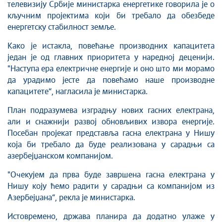
телевизију Србије министарка енергетике говорила је о
кључним пројектима који би требало да обезбеде
енергетску стабилност земље.
Како је истакла, повећање производних капацитета
један је од главних приоритета у наредној деценији.
"Наступа ера електричне енергије и оно што ми морамо
да урадимо јесте да повећамо наше производне
капацитете“, нагласила је министарка.
План подразумева изградњу нових гасних електрана,
али и снажнији развој обновљивих извора енергије.
Посебан пројекат представља гасна електрана у Нишу
која би требало да буде реализована у сарадњи са
азербејџанском компанијом.
"Очекујем да прва буде завршена гасна електрана у
Нишу коју ћемо радити у сарадњи са компанијом из
Азербејџана“, рекла је министарка.
Истовремено, држава планира да додатно улаже у