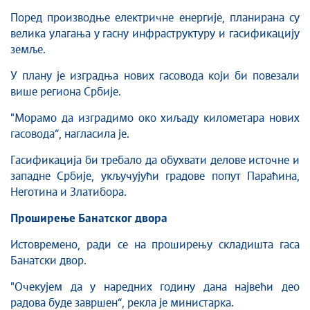
Поред производње електричне енергије, планирана су
велика улагања у гасну инфраструктуру и гасификацију
земље.
У плану је изградња нових гасовода који би повезали
више региона Србије.
"Морамо да изградимо око хиљаду километара нових
гасовода“, нагласила је.
Гасификација би требало да обухвати делове источне и
западне Србије, укључујући градове попут Параћина,
Неготина и Златибора.
Проширење Банатског двора
Истовремено, ради се на проширењу складишта гаса
Банатски двор.
"Очекујем да у наредних годину дана највећи део
радова буде завршен“, рекла је министарка.