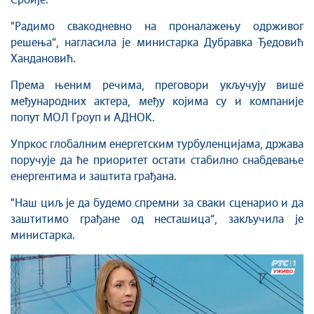
Србије.
"Радимо свакодневно на проналажењу одрживог
решења“, нагласила је министарка Дубравка Ђедовић
Хандановић.
Према њеним речима, преговори укључују више
међународних актера, међу којима су и компаније
попут МОЛ Гроуп и АДНОК.
Упркос глобалним енергетским турбуленцијама, држава
поручује да ће приоритет остати стабилно снабдевање
енергентима и заштита грађана.
"Наш циљ је да будемо спремни за сваки сценарио и да
заштитимо грађане од несташица“, закључила је
министарка.