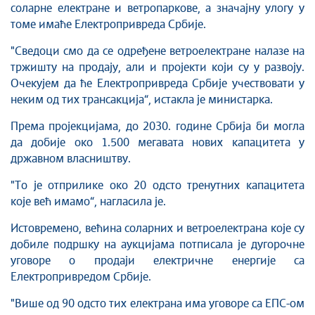
соларне електране и ветропаркове, а значајну улогу у
томе имаће Електропривреда Србије.
"Сведоци смо да се одређене ветроелектране налазе на
тржишту на продају, али и пројекти који су у развоју.
Очекујем да ће Електропривреда Србије учествовати у
неким од тих трансакција“, истакла је министарка.
Према пројекцијама, до 2030. године Србија би могла
да добије око 1.500 мегавата нових капацитета у
државном власништву.
"То је отприлике око 20 одсто тренутних капацитета
које већ имамо“, нагласила је.
Истовремено, већина соларних и ветроелектрана које су
добиле подршку на аукцијама потписала је дугорочне
уговоре о продаји електричне енергије са
Електропривредом Србије.
"Више од 90 одсто тих електрана има уговоре са ЕПС-ом