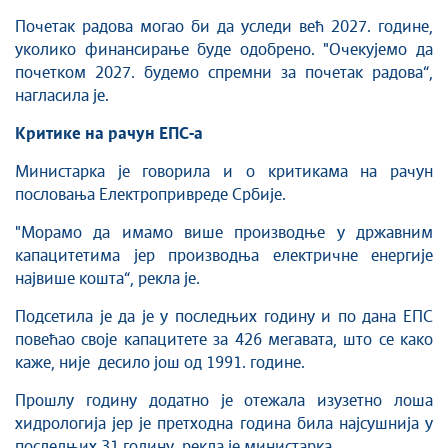
Почетак радова могао би да уследи већ 2027. године,
уколико финансирање буде одобрено. "Очекујемо да
почетком 2027. будемо спремни за почетак радова“,
нагласила је.
Критике на рачун ЕПС-а
Министарка је говорила и о критикама на рачун
пословања Електропривреде Србије.
"Морамо да имамо више производње у државним
капацитетима јер производња електричне енергије
највише кошта“, рекла је.
Подсетила је да је у последњих годину и по дана ЕПС
повећао своје капацитете за 426 мегавата, што се како
каже, није десило још од 1991. године.
Прошлу годину додатно је отежала изузетно лоша
хидрологија јер је претходна година била најсушнија у
последњих 31 годину, рекла је министарка.