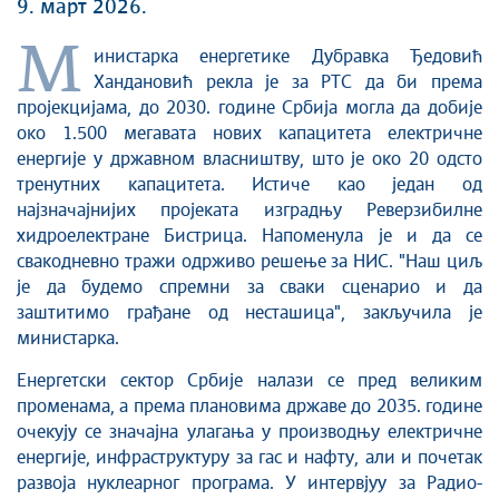
9. март 2026.
М
инистарка енергетике Дубравка Ђедовић
Хандановић рекла је за РТС да би према
пројекцијама, до 2030. године Србија могла да добије
око 1.500 мегавата нових капацитета електричне
енергије у државном власништву, што је око 20 одсто
тренутних капацитета. Истиче као један од
најзначајнијих пројеката изградњу Реверзибилне
хидроелектране Бистрица. Напоменула је и да се
свакодневно тражи одрживо решење за НИС. "Наш циљ
је да будемо спремни за сваки сценарио и да
заштитимо грађане од несташица", закључила је
министарка.
Енергетски сектор Србије налази се пред великим
променама, а према плановима државе до 2035. године
очекују се значајна улагања у производњу електричне
енергије, инфраструктуру за гас и нафту, али и почетак
развоја нуклеарног програма. У интервјуу за Радио-