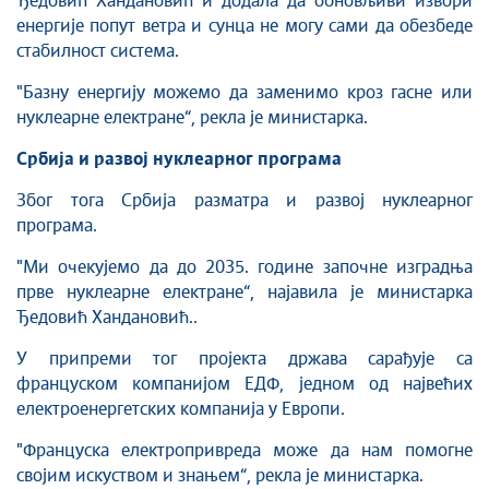
Ђедовић Хандановић и додала да обновљиви извори
енергије попут ветра и сунца не могу сами да обезбеде
стабилност система.
"Базну енергију можемо да заменимо кроз гасне или
нуклеарне електране“, рекла је министарка.
Србија и развој нуклеарног програма
Због тога Србија разматра и развој нуклеарног
програма.
"Ми очекујемо да до 2035. године започне изградња
прве нуклеарне електране“, најавила је министарка
Ђедовић Хандановић..
У припреми тог пројекта држава сарађује са
француском компанијом ЕДФ, једном од највећих
електроенергетских компанија у Европи.
"Француска електропривреда може да нам помогне
својим искуством и знањем“, рекла је министарка.