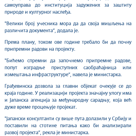
самоуправа до институција задужених за заштиту
природе и културног наслеђа.
"Велики број учесника мора да да своја мишљења на
различита документа“, додала је.
Према плану, током ове године требало би да почну
припремни радови на пројекту.
"Бићемо спремни да започнемо припремне радове,
попут изградње приступних саобраћајница или
измештања инфраструктуре“, навела је министарка.
Грађевинска дозвола за главни објекат очекује се до
краја године. У реализацији пројекта значајну улогу има
и Јапанска агенција за међународну сарадњу, која већ
дуже време процењује пројекат.
"Јапански консултанти су више пута долазили у Србију и
поставили на стотине питања како би анализирали
развој пројекта“, рекла је министарка.