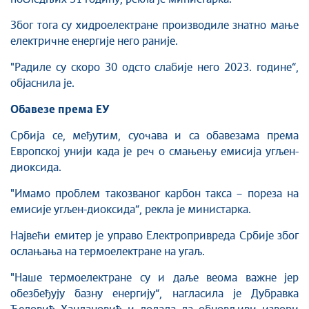
Због тога су хидроелектране производиле знатно мање
електричне енергије него раније.
"Радиле су скоро 30 одсто слабије него 2023. године“,
објаснила је.
Обавезе према ЕУ
Србија се, међутим, суочава и са обавезама према
Европској унији када је реч о смањењу емисија угљен-
диоксида.
"Имамо проблем такозваног карбон такса – пореза на
емисије угљен-диоксида“, рекла је министарка.
Највећи емитер је управо Електропривреда Србије због
ослањања на термоелектране на угаљ.
"Наше термоелектране су и даље веома важне јер
обезбеђују базну енергију“, нагласила је Дубравка