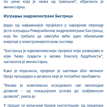
по цени која је нижа од тржишне“, објаснила је
министарка.
Изградња хидроелектране Бистрица
Један од најважнијих пројеката у наредном периоду
јесте изградња Реверзибилне хидроелектране Бистрица,
која би требало да омогући већи удео обновљиве
енергије у електроенергетском систему.
"Бистрица је најкомплекснији пројекат који развијамо и
који ћемо градити у веома блиској будућности“,
нагласила је министарка.
Како је појаснила, пројекат је захтеван због великог
броја процедура и дозвола које је потребно прибавити.
"Веома је комплексно исходовати све неопходне
дозволе – од локацијских услова до грађевинске
дозволе“, рекла је.
У процес су укључене бројне институције, од локалних