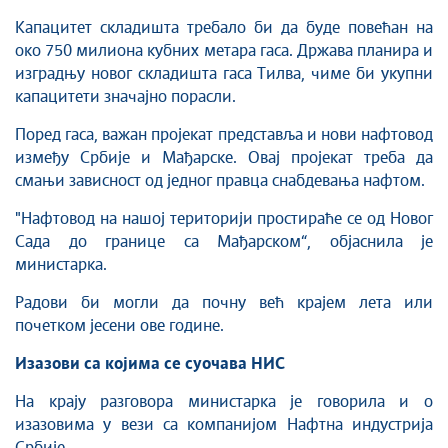
Капацитет складишта требало би да буде повећан на
око 750 милиона кубних метара гаса. Држава планира и
изградњу новог складишта гаса Тилва, чиме би укупни
капацитети значајно порасли.
Поред гаса, важан пројекат представља и нови нафтовод
између Србије и Мађарске. Овај пројекат треба да
смањи зависност од једног правца снабдевања нафтом.
"Нафтовод на нашој територији простираће се од Новог
Сада до границе са Мађарском“, објаснила је
министарка.
Радови би могли да почну већ крајем лета или
почетком јесени ове године.
Изазови са којима се суочава НИС
На крају разговора министарка је говорила и о
изазовима у вези са компанијом Нафтна индустрија