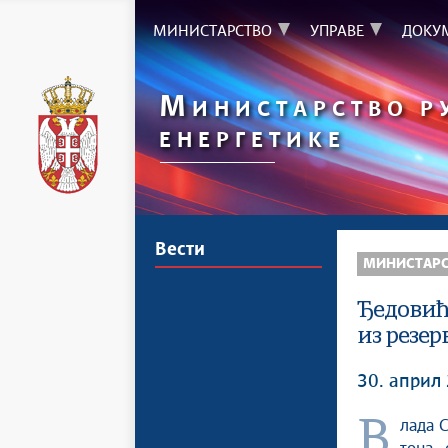
МИНИСТАРСТВО
УПРАВЕ
ДОКУ
М
ИНИСТАРСТВО Р
ЕНЕРГЕТИКЕ
Вести
МИНИСТАР
Ђедовић
из резер
30. април
Влада Србије донела је одлуку да пусти на тржиште додатних 30.000