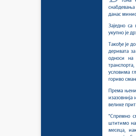
тона 
снабдевања
данас минис
Заједно са
укупно је д
Такође је д
деривата за
односи на
транспорта,
условима гл
гориво смањ
Према њеним
изазовнија 
велике прит
"Спремно с
штитимо наш
месеца, иа