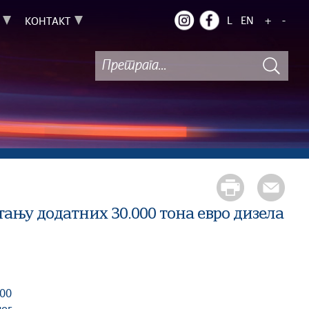
L
EN
+
-
КОНТАКТ
ању додатних 30.000 тона евро дизела