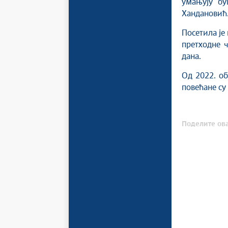
умањују бу
Хандановић
Посетила је
претходне 
дана.
Од 2022. об
повећане су 
Поделите ова