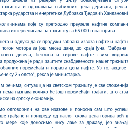
евро дизела из резерви у циљу обезбеђивања сигурн
 тржишта и одржавања стабилних цена деривата, рекла 
тарка рударства и енергетике Дубравка Ђедовић Ханданови
 количинама које су претходно преузеле нафтне компаниј
ржава интервенисала на тржишту са 65.000 тона горива.
онета и одлука да се продужи забрана извоза нафте и нафт
 погон мотора за још месец дана, до краја јуна. "Забрана
 извоз дизела, бензина и сирове нафте свим видови
 а продужена је ради заштите снабдевености нашег тржишт
обалних поремећаја и пораста цена нафте. Уз то, акцизе
ене су 25 одсто", рекла је министарка.
 речима, ситуација на светском тржишту је све сложениј
и нема назнака колико ће још поремећаји трајати, што ств
иске на српску економију.
мо одговорили на ове изазове и поносна сам што успеш
е грађане и привреду од наглог скока цена горива већ д
ко мере које доносимо нису лаке за државу, јер значај