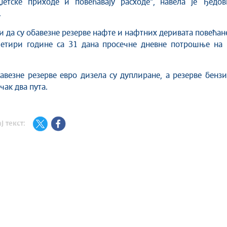
џетске приходе и повећавају расходе", навела је Ђедов
.
 и да су обавезне резерве нафте и нафтних деривата повећан
четири године са 31 дана просечне дневне потрошње на 
авезне резерве евро дизела су дуплиране, а резерве бенз
чак два пута.
ј текст: