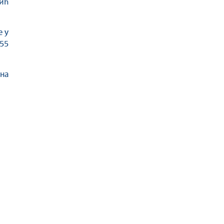
ић
е у
55
ина