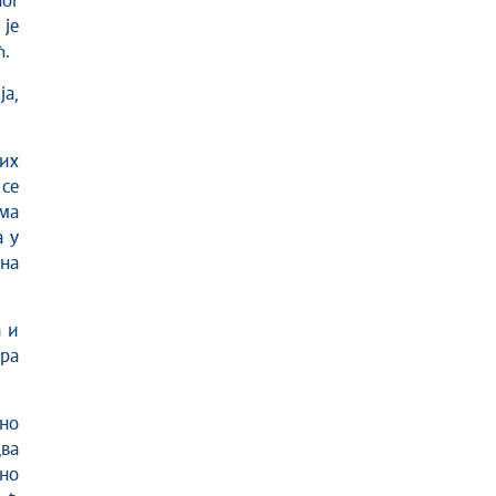
ог
је
ћ.
а,
них
 се
ма
а у
 на
а и
ара
но
ва
но