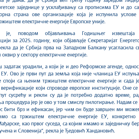
ла је данас да је Србија већ трећу годину заредом лиде
гетске заједнице у усклађивању са прописима ЕУ и до са
ворна страна ове организације која је испунила услове 
тржиштем електричне енергије Европске уније.
а је, поводом објављивања Годишњег извештаја
ији за 2025. годину, који објављује Секретаријат Енергет
рекла да је Србија прва на Западном Балкану усагласила с
 оквир у сектору електричне енергије.
 задатак урадили, а који је и део Реформске агенде, одно
 ЕУ. Ово је први пут да земља која није чланица ЕУ испуњ
е споји са њеним тржиштем електричне енергије и сада ј
 верификације који спроводе европске институције. Оне се
ут сусрећу и рекли су да је потребно додатно време, ра
а процедура јер је ово у том смислу пилотирање. Надам се
ес бити брз и ефикасан, јер чим он буде завршен ми мож
имо са тржиштем електричне енергије ЕУ, конкретно 
ђарске, као првог суседа, са којим имамо и заједничку бе
ључена и Словенија“, рекла је Ђедовић Хандановић.