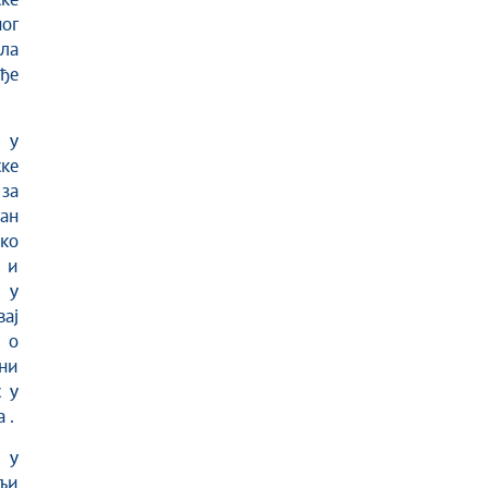
ке
ог
ла
ође
 у
ке
за
ан
ко
 и
 у
ај
 о
тни
 у
 .
 у
љи