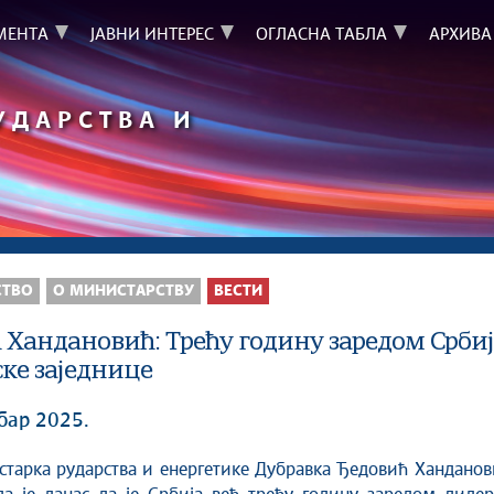
МЕНТА
ЈАВНИ ИНТЕРЕС
ОГЛАСНА ТАБЛА
АРХИВА
УДАРСТВА И
СТВО
О МИНИСТАРСТВУ
ВЕСТИ
 Хандановић: Трећу годину заредом Србиј
ске заједнице
бар 2025.