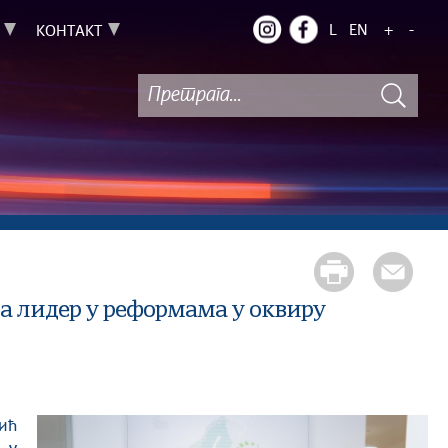
L
EN
+
-
КОНТАКТ
а лидер у реформама у оквиру