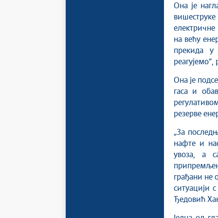
Она је нагл
вишеструке
електричне 
на већу ене
прекида у
реагујемо“,
Она је подсе
гаса и оба
регулативом
резерве ене
„За последњ
нафте и на
увоза, а 
припремљен
грађани не 
ситуацији с
Ђедовић Ха