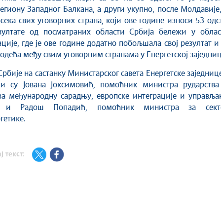
региону Западног Балкана, а други укупно, после Молдавије
осека свих уговорних страна, који ове године износи 53 одс
зултате од посматраних области Србија бележи у облас
ције, где је ове године додатно побољшала свој резултат и
 водећа међу свим уговорним странама у Енергетској заједни
Србије на састанку Министарског савета Енергетске заједниц
и су Јована Јоксимовић, помоћник министра рударства
за међународну сарадњу, европске интеграције и управља
а и Радош Попадић, помоћник министра за сект
гетике.
ј текст: