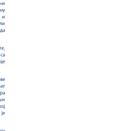
ачи
ну
 и
или
да
те,
са
је
рве
ег
ра
ши
кој
 је