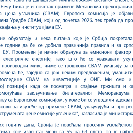
лавних тема на данашњем Министарском састанку Енергетс
 Бечу била је и почетак примене Механизма прекограничн
а цена угљеника (CBAM). Европска комисија је објави
ена Уредбе CBAM, који од почетка 2026. тек треба да пр
свајања у институцијама ЕУ.
не обухватају и нека питања које је Србија покретала
ве године да би се добила правичнија правила и за српс
у ЕУ. Промењен је начин обрачуна за емисиони фактор 
 електричне енергије, тако што ће се уважавати укуп
 производни микс, чиме се трошкови CBAM умањују за о
ромена ће, заједно са још неким предложеним, умањити
 последице CBAM на инвестиције у ОИЕ. Ми смо и
јој позицији када се посматра и спајање тржишта и ов
омогућава закључивање билатералног Меморандума
њу са Европском комисијом, у коме би се утврдили адеква
окови за изузеће од примене CBAM, укључујући и прогрес
трумената цене емисије угљеника", нагласила је министарка
х годину дана, Србија је повећала просечну усклађеност
тима које извештај мери са 55 на 63 одсто. То је најбо