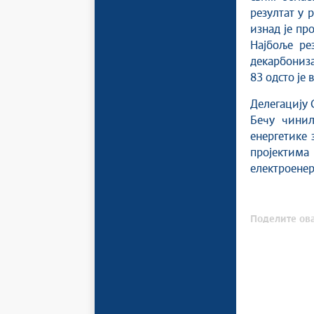
резултат у 
изнад је пр
Најбоље ре
декарбониза
83 одсто је
Делегацију 
Бечу чинил
енергетике 
пројектим
електроенер
Поделите ова