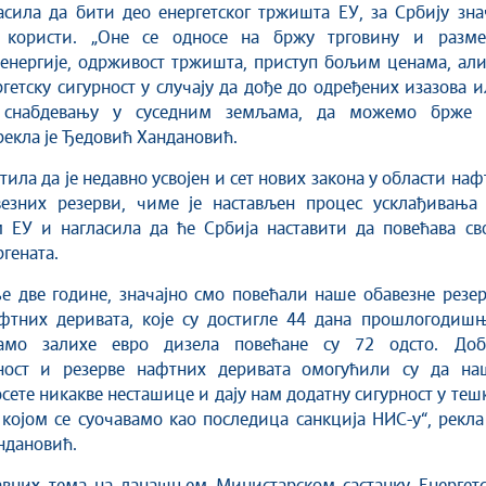
асила да бити део енергетског тржишта ЕУ, за Србију зн
 користи. „Оне се односе на бржу трговину и разме
енергије, одрживост тржишта, приступ бољим ценама, али
ргетску сигурност у случају да дође до одређених изазова 
 снабдевању у суседним земљама, да можемо брже 
 рекла је Ђедовић Хандановић.
тила да је недавно усвојен и сет нових закона у области наф
везних резерви, чиме је настављен процес усклађивања 
 ЕУ и нагласила да ће Србија наставити да повећава сво
ргената.
е две године, значајно смо повећали наше обавезне резе
фтних деривата, које су достигле 44 дана прошлогодишњ
само залихе евро дизела повећане су 72 одсто. Доб
ост и резерве нафтних деривата омогућили су да на
осете никакве несташице и дају нам додатну сигурност у теш
 којом се суочавамо као последица санкција НИС-у“, рекла
ндановић.