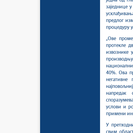
Једна од г
заједнице у
усклађивањ
предлог изм
процедуру у
„Ове проме
протекле д
извознике 
производњу
национални
40%. Ова п
негативне
најповољни
напредак 
споразумева
услови и р
примени инс
У претходни
свим облас