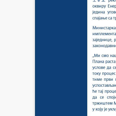
рек
оквиру Енер
једина уго
спајање са 
Министарк
имплементац
заједнице, 
законодавни
„Ми смо наш
Плана раста
услове да с
току процес
тиме први п
успостављањ
ће тај проц
да се спој
тржиштем Ма
у коју је ук