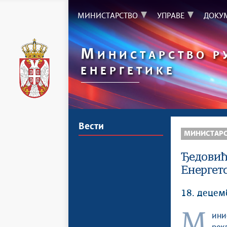
МИНИСТАРСТВО
УПРАВЕ
ДОКУ
М
ИНИСТАРСТВО Р
ЕНЕРГЕТИКЕ
Вести
МИНИСТАР
Ђедовић
Енергет
18. децем
Министарка рударства и енергетике Дубравка Ђедовић Хандановић