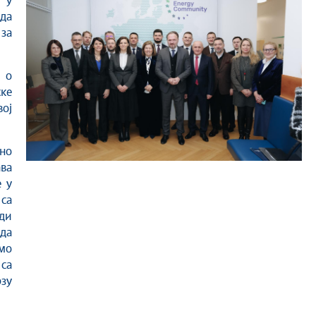
р у
да
за
 о
ске
вој
сно
ава
е у
 са
ди
 да
емо
са
рзу