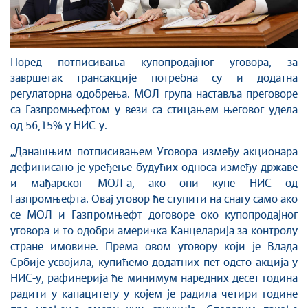
Поред потписивања купопродајног уговора, за
завршетак трансакције потребна су и додатна
регулаторна одобрења. МОЛ група наставља преговоре
са Газпромњефтом у вези са стицањем његовог удела
од 56,15% у НИС-у.
„Данашњим потписивањем Уговора између акционара
дефинисано је уређење будућих односа између државе
и мађарског МОЛ-а, ако они купе НИС од
Газпромњефта. Овај уговор ће ступити на снагу само ако
се МОЛ и Газпромњефт договоре око купопродајног
уговора и то одобри америчка Канцеларија за контролу
стране имовине. Према овом уговору који је Влада
Србије усвојила, купићемо додатних пет одсто акција у
НИС-у, рафинерија ће минимум наредних десет година
радити у капацитету у којем је радила четири године