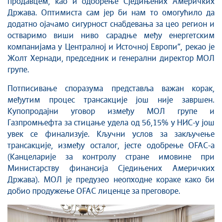
продавцем, као и одобрење Сједињених Америчких
Држава. Оптимиста сам јер би нам то омогућило да
додатно ојачамо сигурност снабдевања за цео регион и
остваримо виши ниво сарадње међу енергетским
компанијама у Централној и Источној Европи”, рекао је
Жолт Хернади, председник и генерални директор МОЛ
групе.
Потписивање споразума представља важан корак,
међутим процес трансакције још није завршен.
Купопродајни уговор између МОЛ групе и
Газпромњефта за стицање удела од 56,15% у НИС-у још
увек се финализује. Кључни услов за закључење
трансакције, између осталог, јесте одобрење OFAC-а
(Канцеларије за контролу стране имовине при
Министарству финансија Сједињених Америчких
Држава). МОЛ је предузео неопходне кораке како би
добио продужење OFAC лиценце за преговоре.