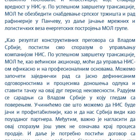
вредност у НИС-у. По успешном завршетку трансакције,
МОЛ ће обезбедити снабдевање српског тржишта и рад
рафинерије у Панчеву, уз даље јачање мрежних и
логистичких веза енергетских постројења МОЛ групе.
„Као резултат конструктивних преговора са Владом
Србије, постигли смо споразум о управљању
компанијом НИС. По успешном завршетку трансакције,
МОЛ ће, као већински акционар, моћи да управља НИС-
ом ефикасно и на професионалним основама. Можемо
започети заједнички рад са јасно дефинисаним
одговорностима и процесима доношења одлука и
ставити тачку на овај дуг период неизвесности. Радујем
се сарадњи са Владом Србије у коју гледам са
поверењем. Учинићемо све што можемо да НИС буде
јачи и профитабилнији, као и да нас Србија види као
поузданог партнера. Међутим, важно је нагласити да
овај споразум још увек не означава крај процеса
продаје. И даље је потребно постићи договор са