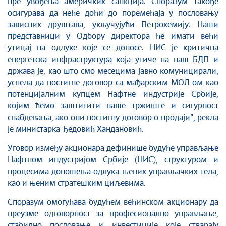
пре увођења америчких санкција. Споразум такође
осигурава да неће доћи до поремећаја у пословању
зависних друштава, укључујући Петрохемију. Наши
представници у Одбору директора ће имати већи
утицај на одлуке које се доносе. НИС је критична
енергетска инфраструктура која утиче на наш БДП и
држава је, као што смо месецима јавно комуницирали,
успела да постигне договор са мађарским МОЛ-ом као
потенцијалним купцем Нафтне индустрије Србије,
којим ћемо заштитити наше тржиште и сигурност
снабдевања, ако они постигну договор о продаји”, рекла
је министарка Ђедовић Хандановић.
Уговор између акционара дефинише будуће управљање
Нафтном индустријом Србије (НИС), структуром и
процесима доношења одлука њених управљачких тела,
као и њеним стратешким циљевима.
Споразум омогућава будућем већинском акционару да
преузме одговорност за професионално управљање,
стабилно пословање и инвестиције које стварају