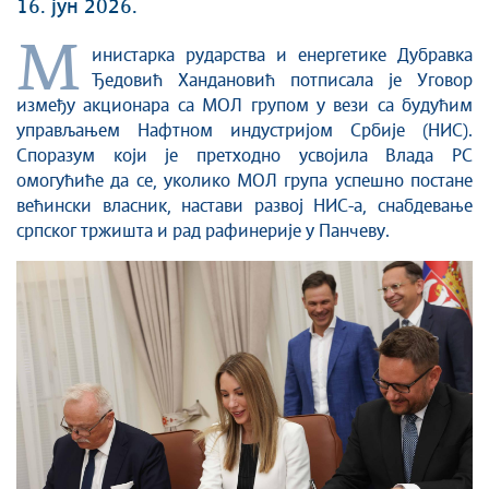
16. јун 2026.
М
инистарка рударства и енергетике Дубравка
Ђедовић Хандановић потписала је Уговор
између акционара са МОЛ групом у вези са будућим
управљањем Нафтном индустријом Србије (НИС).
Споразум који је претходно усвојила Влада РС
омогућиће да се, уколико МОЛ група успешно постане
већински власник, настави развој НИС-а, снабдевање
српског тржишта и рад рафинерије у Панчеву.