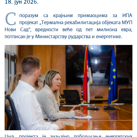
18. јун 2026.
С
поразум са крајњим примаоцима за ИПА
пројекат „Термална рехабилитација објеката МУП
Нови Сад“, вредности веће од пет милиона евра,
потписан је у Министарству рударства и енергетике.
Циљ пројекта је значајно побољшање енергетских