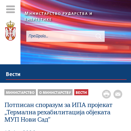
М
ИНИСТАРСТВО РУДАРСТВА И
ЕНЕРГЕТИКЕ
Вести
МИНИСТАРСТВО
О МИНИСТАРСТВУ
ВЕСТИ
Потписан споразум за ИПА пројекат
„Термална рехабилитација објеката
МУП Нови Сад“