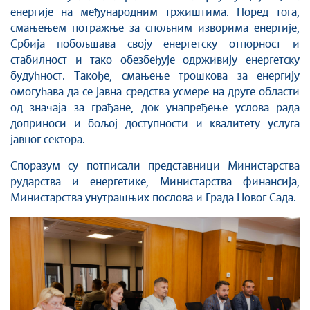
енергије на међународним тржиштима. Поред тога,
смањењем потражње за спољним изворима енергије,
Србија побољшава своју енергетску отпорност и
стабилност и тако обезбеђује одрживију енергетску
будућност. Такође, смањење трошкова за енергију
омогућава да се јавна средства усмере на друге области
од значаја за грађане, док унапређење услова рада
доприноси и бољој доступности и квалитету услуга
јавног сектора.
Споразум су потписали представници Министарства
рударства и енергетике, Министарства финансија,
Министарства унутрашњих послова и Града Новог Сада.