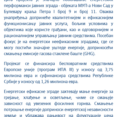
перформанси јавних зграда - објеката МУП-а Нови Сад у
Булевару краља Петра I број 9 и број 11. Оваква
унапређења допринеће квалитетнијем и ефикаснијем
функционисању јавних услуга, бољим условима у
објектима које користе грађани, као и одговорнијем и
рационалнијем управљању јавним средствима. Посебан
фокус је на енергетски неефикасним зградама, где се
могу постићи значајне уштеде енергије, доприносећи
смањењу емисије гасова стаклене баште (GHG).
Пројекат се финансира бесповратним средствима
Европске уније (програм ИПА III) у износу од 3,75
милиона евра и суфинансира средствима Републике
Србије у износу од 1,26 милиона евра.
Енергетски ефикасне зграде захтевају мање енергије за
грејање, хлађење и осветљење, чиме се смањује
зависност од увезених фосилних горива. Смањење
потрошње енергије доприноси енергетској независности
земље и ублажава рањивост на флуктуације цена