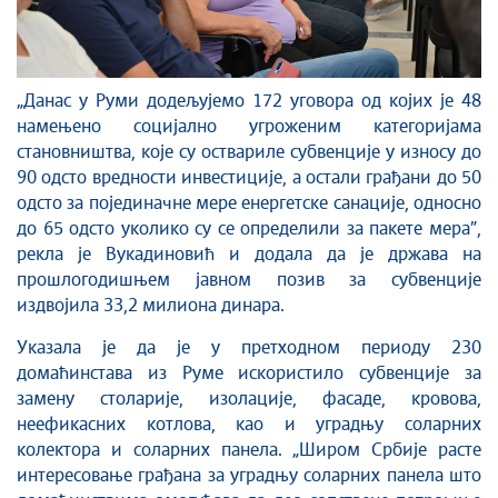
„Данас у Руми додељујемо 172 уговора од којих је 48
намењено социјално угроженим категоријама
становништва, које су оствариле субвенције у износу до
90 одсто вредности инвестиције, а остали грађани до 50
одсто за појединачне мере енергетске санације, односно
до 65 одсто уколико су се определили за пакете мера”,
рекла је Вукадиновић и додала да је држава на
прошлогодишњем јавном позив за субвенције
издвојила 33,2 милиона динара.
Указала је да је у претходном периоду 230
домаћинстава из Руме искористило субвенције за
замену столарије, изолације, фасаде, кровова,
неефикасних котлова, као и уградњу соларних
колектора и соларних панела. „Широм Србије расте
интересовање грађана за уградњу соларних панела што