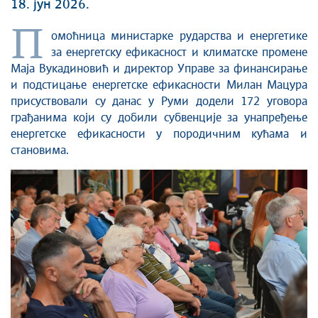
18. јун 2026.
П
омоћница министарке рударства и енергетике
за енергетску ефикасност и климатске промене
Маја Вукадиновић и директор Управе за финансирање
и подстицање енергетске ефикасности Милан Мацура
присуствовали су данас у Руми додели 172 уговора
грађанима који су добили субвенције за унапређење
енергетске ефикасности у породичним кућама и
становима.