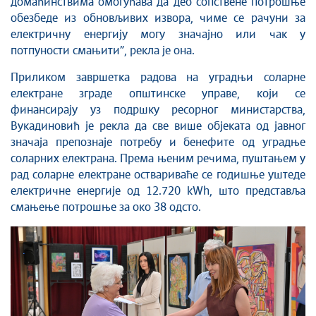
домаћинствима омогућава да део сопствене потрошње
обезбеде из обновљивих извора, чиме се рачуни за
електричну енергију могу значајно или чак у
потпуности смањити”, рекла је она.
Приликом завршетка радова на уградњи соларне
електране зграде општинске управе, који се
финансирају уз подршку ресорног министарства,
Вукадиновић је рекла да све више објеката од јавног
значаја препознаје потребу и бенефите од уградње
соларних електрана. Према њеним речима, пуштањем у
рад соларне електране оствариваће се годишње уштеде
електричне енергије од 12.720 kWh, што представља
смањење потрошње за око 38 одсто.