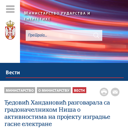
М
ИНИСТАРСТВО РУДАРСТВА И
ЕНЕРГЕТИКЕ
Вести
МИНИСТАРСТВО
О МИНИСТАРСТВУ
ВЕСТИ
Ђедовић Хандановић разговарала са
градоначелником Ниша о
активностима на пројекту изградње
гасне електране