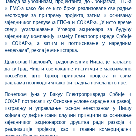
Завода за урбанизам, пројектанта, до Србијагаса, ЕПС-а
и ЕМС-а како би се што брже реализовале све радње
неопходне за припрему пројекта, затим и оснивању
заједничког предузећа ЕПС-а и СОКАР-а. „У исто време
следи усаглашавање Уговора акционара за будућу
заједничку компанију између Електропривреде Србије
и СОКАР-а, а затим и потписивање у наредним
недељама”, рекла је министарка.
Драгослав Павловић, градоначелник Ниша, је нагласио
да су Град Ниш и све локалне институције максимално
посвећене што бржој припреми пројекта и свим
радњама неопходним како би градња почела што пре.
Почетком јуна у Бакуу Електропривреда Србије и
СОКАР потписали су Основне услове сарадње за развој,
изградњу и управљање гасном електраном у Нишу
којима су дефинисани кључни принципи за оснивање
заједничког акционарског друштва ради развоја и
реализације пројекта, као и главни комерцијални