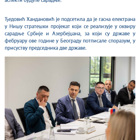
аспекти будуће сарадње.
Ђедовић Хандановић је подсетила да је гасна електрана
у Нишу стратешки пројекат који се реализује у оквиру
сарадње Србије и Азербејџана, за који су државе у
фебруару ове године у Београду потписале споразум, у
присуству председника две државе.