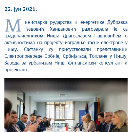
22. јун 2026.
М
инистарка рударства и енергетике Дубравка
Ђедовић Хандановић разговарала је са
градоначелником Ниша Драгославом Павловићем о
активностима на пројекту изградње гасне електране у
Нишу. Састанку су присуствовали представници
Електропривреде Србије, Србијагаса, Топлане у Нишу,
Завода за урбанизам Ниш, финансијски консултант и
пројектант.