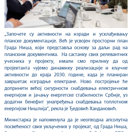
„Започете су активности на изради и усклађивању
планске документације. Већ је усвојен просторни план
Града Ниша, који представља основу за даљи рад на
планским документима. На састанку свих релевантних
учесника у пројекту, имали смо прилику да од
пројектанта чујемо динамику реализације и кључне
активности до краја 2030. године, када је планиран
завршетак изградње електране. Ново постројење ће
допринети већој сигурности снабдевања електричном
енергијом и јачању енергетске стабилности Србије, уз
додатни бенефит унапређења снабдевања топлотном
енергијом Нишлија”, рекла је Ђедовић Хандановић.
Министарка је напоменула да је неопходна апсолутна
посвећеност свих укључених у пројекат, од Града Ниша,