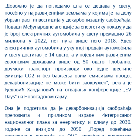
„Довољно је да погледамо шта се дешава у свету,
посебно у најразвијенијим земљама у којима је на делу
убрзан раст инвестиција у декарбонизацију саобраћаја.
Подаци Међународне агенције за енергетику показују да
је број електричних аутомобила у свету премашио 26
милиона у 2022, пет пута више него 2018. Удео
електричних аутомобила у укупној продаји аутомобила
у свету достигао је 14 одсто, а у појединим развијеним
европским државама више од 50 одсто. Глобално,
друмски транспорт производи око једне шестине
емисија CO2 и без бављења овим емисијама процес
декарбонизације не може бити заокружен”, рекла је
Ђедовић Хандановић на отварању конференције „EV
Days“ на Новосадском сајму.
Она је подсетила да је декарбонизација саобраћаја
препозната и приликом израде Интегрисаног
националног плана за енергетику и климу до 2030.
године са визијом до 2050. „Поред повећања