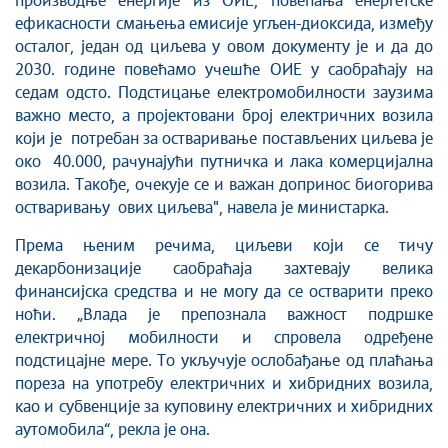
производње енергије из ОИЕ, повећања енергетске
ефикасности смањења емисије угљен-диоксида, између
осталог, један од циљева у овом документу је и да до
2030. године повећамо учешће ОИЕ у саобраћају на
седам одсто. Подстицање електромобилности заузима
важно место, а пројектовани број електричних возила
који је потребан за остваривање постављених циљева је
око 40.000, рачунајући путничка и лака комерцијална
возила. Такође, очекује се и важан допринос биогорива
остваривању ових циљева", навела је министарка.
Према њеним речима, циљеви који се тичу
декарбонизације саобраћаја захтевају велика
финансијска средства и не могу да се остварити преко
ноћи. „Влада је препознала важност подршке
електричној мобилности и спровела одређене
подстицајне мере. То укључује ослобађање од плаћања
пореза на употребу електричних и хибридних возила,
као и субвенције за куповину електричних и хибридних
аутомобила“, рекла је она.