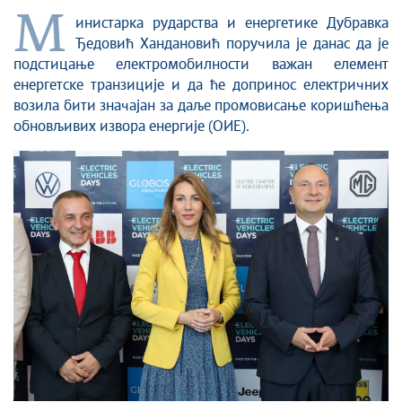
М
инистарка рударства и енергетике Дубравка
Ђедовић Хандановић поручила је данас да је
подстицање електромобилности важан елемент
енергетске транзиције и да ће допринос електричних
возила бити значајан за даље промовисање коришћења
обновљивих извора енергије (ОИЕ).