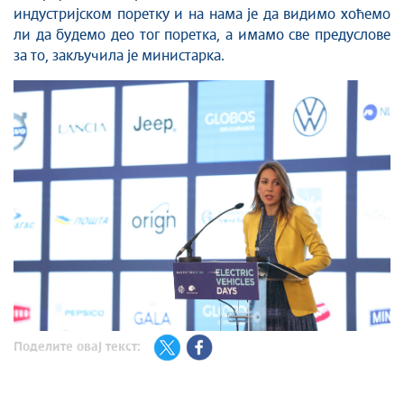
индустријском поретку и на нама је да видимо хоћемо
ли да будемо део тог поретка, а имамо све предуслове
за то, закључила је министарка.
Поделите овај текст: