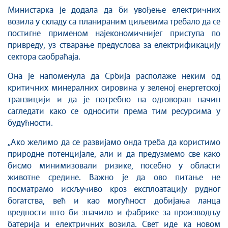
Министарка је додала да би увођење електричних
возила у складу са планираним циљевима требало да се
постигне применом најекономичнијег приступа по
привреду, уз стварање предуслова за електрификацију
сектора саобраћаја.
Она је напоменула да Србија располаже неким од
критичних минералних сировина у зеленој енергетској
транзицији и да је потребно на одговоран начин
сагледати како се односити према тим ресурсима у
будућности.
„Ако желимо да се развијамо онда треба да користимо
природне потенцијале, али и да предузмемо све како
бисмо минимизовали ризике, посебно у области
животне средине. Важно је да ово питање не
посматрамо искључиво кроз експлоатацију рудног
богатства, већ и као могућност добијања ланца
вредности што би значило и фабрике за производњу
батерија и електричних возила. Свет иде ка новом